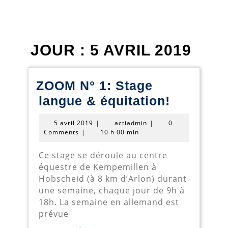
JOUR :
5 AVRIL 2019
ZOOM N° 1: Stage
ZOOM
langue & équitation!
N°
5
actiadmin
5 avril 2019
|
actiadmin
|
0
1:
avril
Comments
|
10 h 00 min
2019
Stage
Ce stage se déroule au centre
langue
équestre de Kempemillen à
&
Hobscheid (à 8 km d’Arlon) durant
une semaine, chaque jour de 9h à
équitatio
18h. La semaine en allemand est
prévue