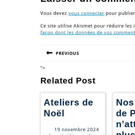
Vous devez
vous connecter
pour publie
Ce site utilise Akismet pour réduire les
façon dont les données de vos commenta
Navigation
PREVIOUS
de
Previous
post:
l’article
">
Related Post
Ateliers de
Nos
Ateliers
Noël
de 
de
n’at
19 novembre 2024
Noël
plu