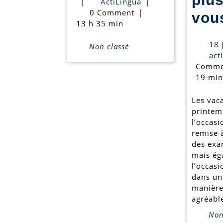
19
ActiLingua
|
ActiLingua
|
novembre
0 Comment
|
vou
2024
13 h 35 min
18 
Non classé
act
Comme
19 min
Les vac
printem
l’occasi
remise 
des exa
mais ég
l’occas
dans un
manière
agréabl
Non 