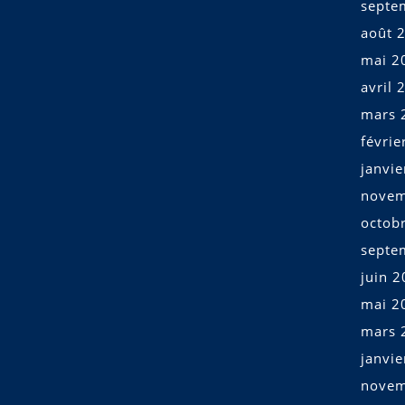
septe
août 
mai 2
avril 
mars 
févrie
janvi
novem
octob
septe
juin 
mai 2
mars 
janvi
novem