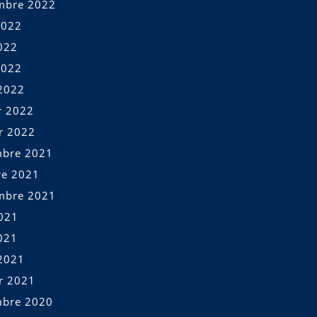
mbre 2022
2022
022
2022
2022
r 2022
er 2022
bre 2021
re 2021
mbre 2021
2021
021
2021
er 2021
bre 2020