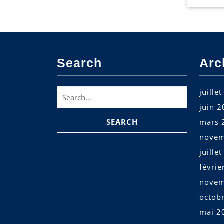
Search
Arc
Search
juille
for:
juin 
mars 
novem
juille
févrie
novem
octob
mai 2