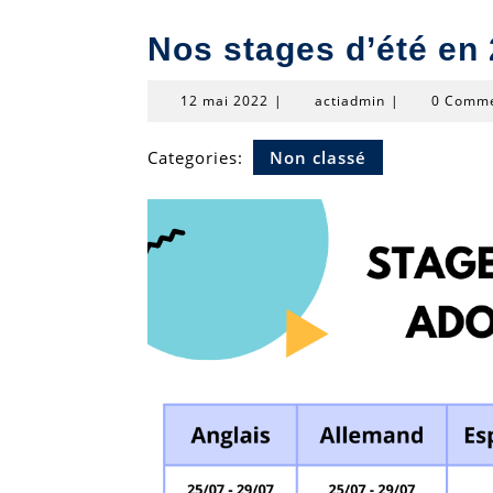
Nos stages d’été en 
12
actiadmin
12 mai 2022
|
actiadmin
|
0 Comm
mai
2022
Categories:
Non classé