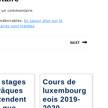
r un commentaire.
 indésirables.
En savoir plus sur la
ires sont traitées
.
NEXT
Next
post:
 stages
Cours de
Pâques
luxembourg
tendent
eois 2019-
Cours
s que
2020