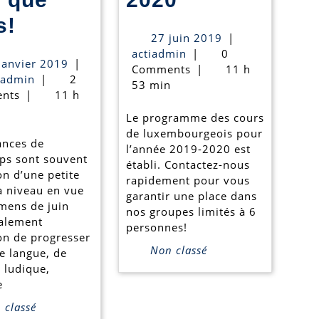
Nos
de
s!
27
27 juin 2019
|
stages
luxembourge
actiadmin
juin
actiadmin
|
0
18
janvier 2019
|
2019
Comments
|
11 h
de
2019-
actiadmin
janvier
iadmin
|
2
53 min
2019
nts
|
11 h
Pâques
2020
Le programme des cours
n’attendent
de luxembourgeois pour
ances de
plus
l’année 2019-2020 est
ps sont souvent
établi. Contactez-nous
que
on d’une petite
rapidement pour vous
à niveau en vue
garantir une place dans
vous!
mens de juin
nos groupes limités à 6
alement
personnes!
ion de progresser
Non classé
e langue, de
 ludique,
e
classé