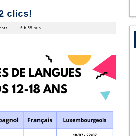
2 clics!
ents
|
6 h 55 min